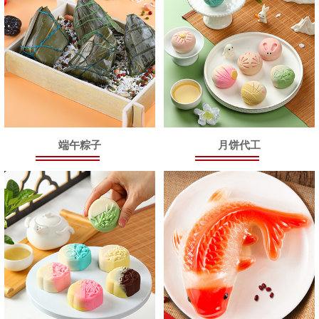
端午粽子
月饼代工