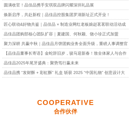
圆满收官！品佳品携手安琪双品牌闪耀深圳礼品展
焕新启序，共赴新程｜品佳品控股集团罗湖新址正式开业！
匠心联动&好物共鉴｜品佳品 × 制造业网红老板娘赵茗茗联动活动成
功举办
品佳品团购部核心团队扩容｜夏建国、何秋颖、饶小珍正式加盟
聚力深耕 共赢中秋｜品佳品月饼团购业务全面升级，重磅人事调整官
宣
【品佳品董事长寄语】金蛇辞旧岁，骏马迎新春！致全体家人与合作
伙伴的一封信
品佳品2025年尾牙盛典：聚势笃行赢未来
品佳品携 “发财酥 + 彩虹酥” 礼盒 斩获 2025 “中国礼物” 创意设计大
赛金奖
COOPERATIVE
合作伙伴