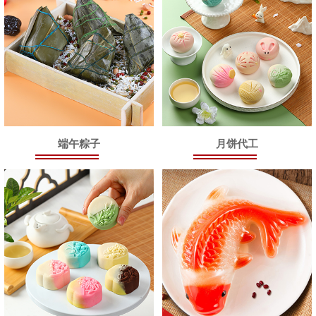
端午粽子
月饼代工