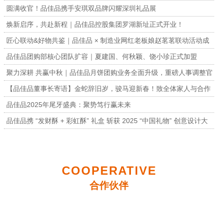
圆满收官！品佳品携手安琪双品牌闪耀深圳礼品展
焕新启序，共赴新程｜品佳品控股集团罗湖新址正式开业！
匠心联动&好物共鉴｜品佳品 × 制造业网红老板娘赵茗茗联动活动成
功举办
品佳品团购部核心团队扩容｜夏建国、何秋颖、饶小珍正式加盟
聚力深耕 共赢中秋｜品佳品月饼团购业务全面升级，重磅人事调整官
宣
【品佳品董事长寄语】金蛇辞旧岁，骏马迎新春！致全体家人与合作
伙伴的一封信
品佳品2025年尾牙盛典：聚势笃行赢未来
品佳品携 “发财酥 + 彩虹酥” 礼盒 斩获 2025 “中国礼物” 创意设计大
赛金奖
COOPERATIVE
合作伙伴