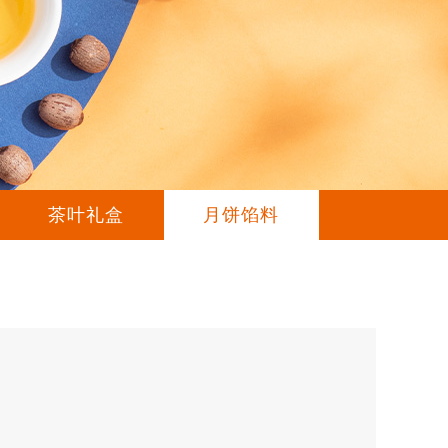
茶叶礼盒
月饼馅料