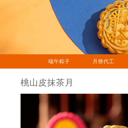
端午粽子
月饼代工
桃山皮抹茶月