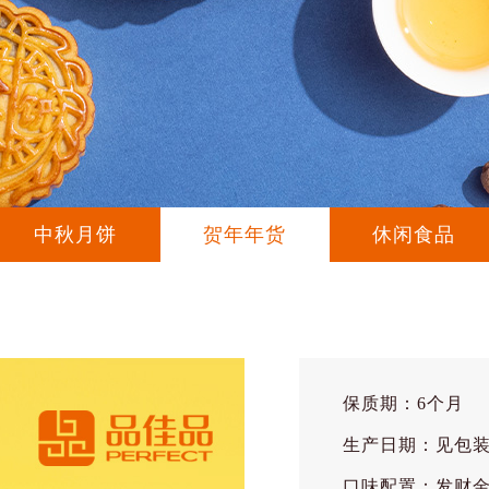
中秋月饼
贺年年货
休闲食品
保质期：6个月
生产日期：见包
口味配置：发财金砖