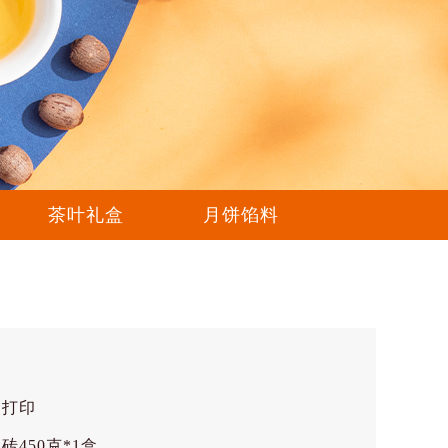
茶叶礼盒
月饼馅料
装打印
450克*1盒