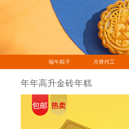
端午粽子
月饼代工
年年高升金砖年糕