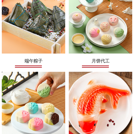
端午粽子
月饼代工