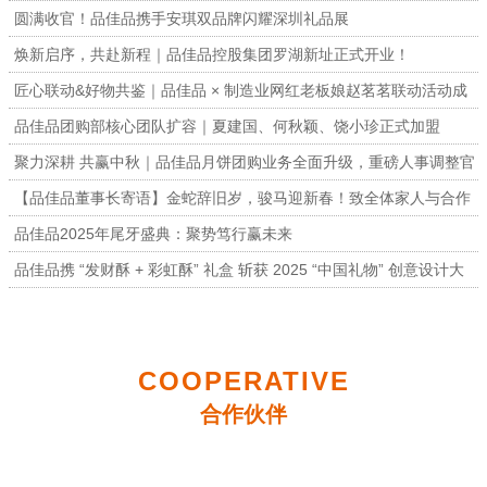
圆满收官！品佳品携手安琪双品牌闪耀深圳礼品展
焕新启序，共赴新程｜品佳品控股集团罗湖新址正式开业！
匠心联动&好物共鉴｜品佳品 × 制造业网红老板娘赵茗茗联动活动成
功举办
品佳品团购部核心团队扩容｜夏建国、何秋颖、饶小珍正式加盟
聚力深耕 共赢中秋｜品佳品月饼团购业务全面升级，重磅人事调整官
宣
【品佳品董事长寄语】金蛇辞旧岁，骏马迎新春！致全体家人与合作
伙伴的一封信
品佳品2025年尾牙盛典：聚势笃行赢未来
品佳品携 “发财酥 + 彩虹酥” 礼盒 斩获 2025 “中国礼物” 创意设计大
赛金奖
COOPERATIVE
合作伙伴