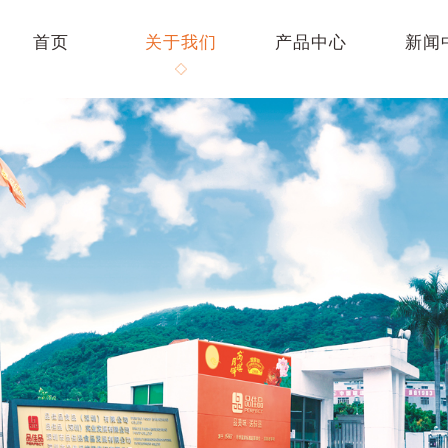
首页
关于我们
产品中心
新闻